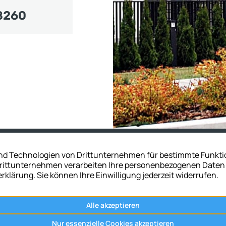
8260
Rufen Sie uns an.
06461 92682