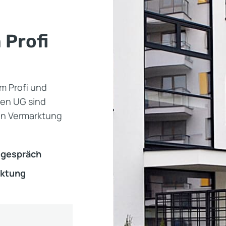
 Profi
em Profi und
ien UG sind
hen Vermarktung
tgespräch
rktung